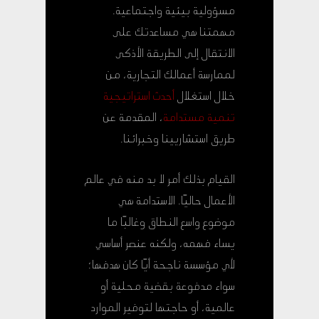
مسؤولية بيئية واجتماعية.
مهمتنا هي مساعدتك على
الانتقال إلى الطريقة الأذكى
لممارسة أعمالك التجارية، من
خلال استغلال
أحدث استراتيجية
تنمية مستدامة
، المقدمة عن
طريق استشاريينا وخبرائنا.
القيام بذلك أمر لا بد منه في عالم
الأعمال حاليًا. الاستدامة هي
موضوع واسع النطاق وغالبًا ما
يساء فهمه، ولكنه عنصر أساسي
لأي مؤسسة ناجحة أيًا كان هدفها؛
سواء مدفوعة بقضية محلية أو
عالمية، أو حاجتها لتوفير الموارد