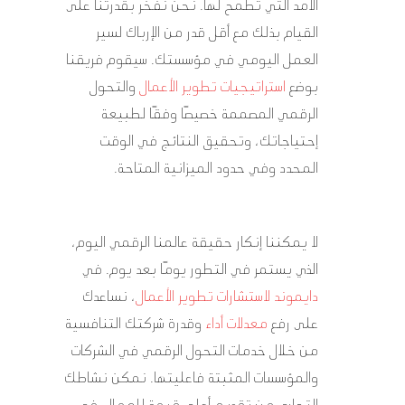
الأمد التي تطمح لها. نحن نفخر بقدرتنا على
القيام بذلك مع أقل قدر من الإرباك لسير
العمل اليومي في مؤسستك. سيقوم فريقنا
بوضع
استراتيجيات تطوير الأعمال
والتحول
الرقمي المصممة خصيصًا وفقًا لطبيعة
إحتياجاتك، وتحقيق النتائج في الوقت
المحدد وفي حدود الميزانية المتاحة.
لا يمكننا إنكار حقيقة عالمنا الرقمي اليوم،
الذي يستمر في التطور يومًا بعد يوم. في
دايموند لاستشارات تطوير الأعمال
، نساعدك
على رفع
معدلات أداء
وقدرة شركتك التنافسية
من خلال خدمات التحول الرقمي في الشركات
والمؤسسات المثبتة فاعليتها. نمكن نشاطك